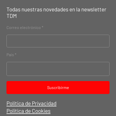
Todas nuestras novedades en la newsletter
TEC
N
ODIESEL MU
R
TDM
Correo electrónico
País
Suscribirme
Política de Privacidad
Politica de Cookies