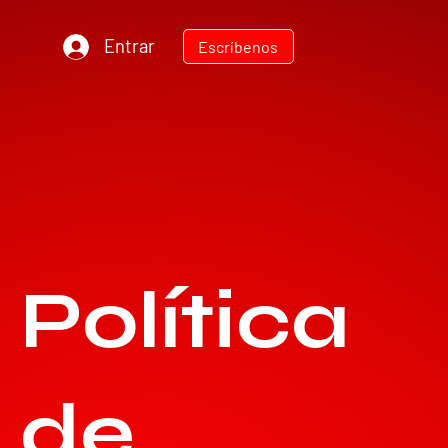
Entrar
Escríbenos
Política
TEC
N
ODIESEL MU
R
de