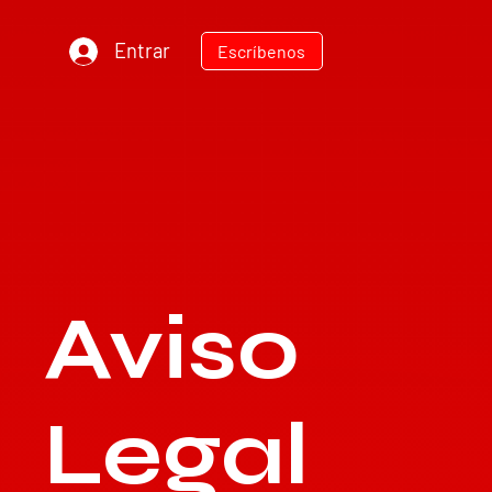
Entrar
Escríbenos
Aviso
TEC
N
ODIESEL MU
R
Legal