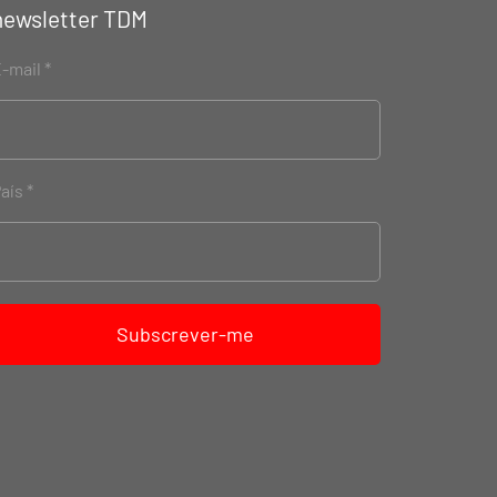
newsletter TDM
-mail
aís
Subscrever-me