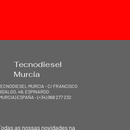
Tecnodiesel
Murcia
TECNODIESEL MURCIA - C/ FRANCISCO
IDALGO, 48, ESPINARDO
MURCIA) ESPAÑA - (+34) 968 277 232
TEC
N
ODIESEL MU
R
CI
Todas as nossas novidades na