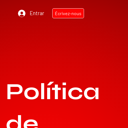
Entrar
Écrivez-nous
Política
TEC
N
ODIESEL MU
R
de