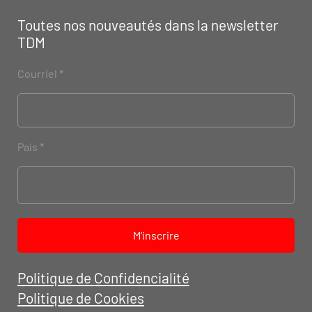
Toutes nos nouveautés dans la newsletter
TEC
N
ODIESEL MU
R
TDM
Courriel
País
M'inscrire
Politique de Confidencialité
Politique de Cookies