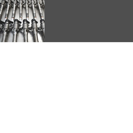
Injecteurs
Son rôle est de pulvériser le
carburant à haute pression dans le
cycle de compression, en le
distribuant de manière la plus
homogène possible avec l'air