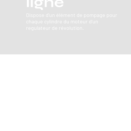
ligne
Dispose d'un élément de pompage pour
chaque cylindre du moteur d'un
regulateur de révolution.
Turbos
Le turbo est una turbine déplacée
par les gaz d'échappement unie par
un axe à un compresseur qui