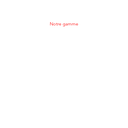
comprime l'air de l'admission afin
qu'il entre une plus grande quantité.
Notre gamme