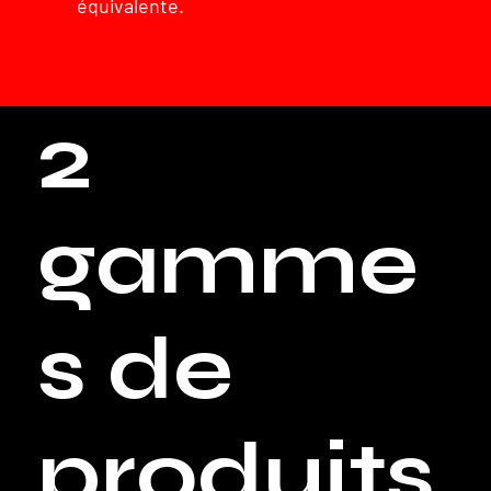
équivalente.
2
gamme
s de
produits