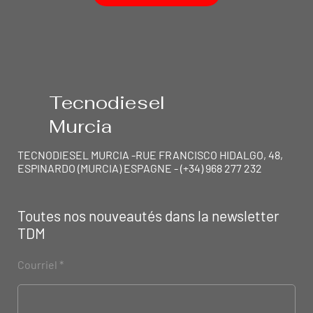
Tecnodiesel
Murcia
TECNODIESEL MURCIA -RUE FRANCISCO HIDALGO, 48,
ESPINARDO (MURCIA) ESPAGNE - (+34) 968 277 232
Toutes nos nouveautés dans la newsletter
TEC
N
ODIESEL MU
R
TDM
Courriel