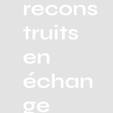
recons
truits
en
échan
ge