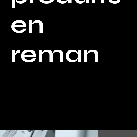
en
reman