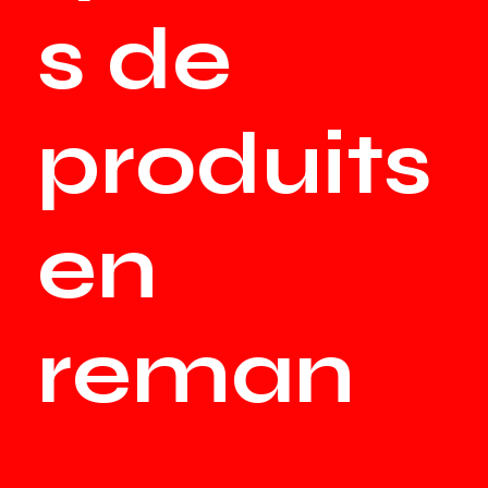
s de
produits
en
reman