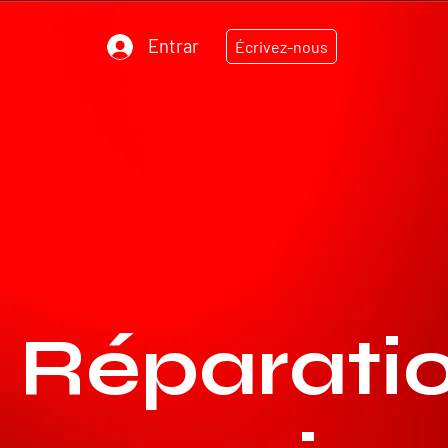
Entrar
Écrivez-nous
TEC
N
ODIESEL MU
R
Réparati